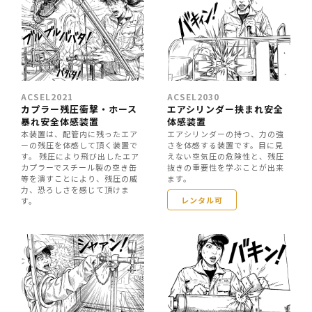
ACSEL2021
ACSEL2030
カプラー残圧衝撃・ホース
エアシリンダー挟まれ安全
暴れ安全体感装置
体感装置
本装置は、配管内に残ったエア
エアシリンダーの持つ、力の強
ーの残圧を体感して頂く装置で
さを体感する装置です。目に見
す。 残圧により飛び出したエア
えない空気圧の危険性と、残圧
カプラーでスチール製の空き缶
抜きの重要性を学ぶことが出来
等を潰すことにより、残圧の威
ます。
力、恐ろしさを感じて頂けま
レンタル可
す。