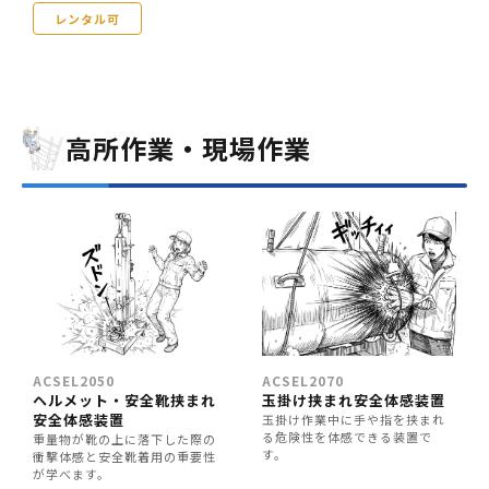
レンタル可
高所作業・現場作業
ACSEL2050
ACSEL2070
ヘルメット・安全靴挟まれ
玉掛け挟まれ安全体感装置
安全体感装置
玉掛け作業中に手や指を挟まれ
る危険性を体感できる装置で
重量物が靴の上に落下した際の
す。
衝撃体感と安全靴着用の重要性
が学べます。