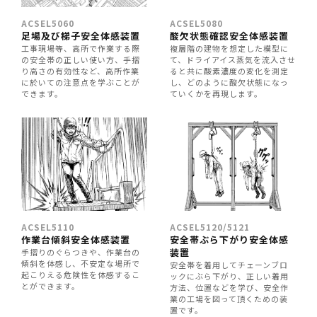
ACSEL5060
ACSEL5080
足場及び梯子安全体感装置
酸欠状態確認安全体感装置
工事現場等、高所で作業する際
複層階の建物を想定した模型に
の安全帯の正しい使い方、手摺
て、ドライアイス蒸気を流入させ
り高さの有効性など、高所作業
ると共に酸素濃度の変化を測定
に於いての注意点を学ぶことが
し、どのように酸欠状態になっ
できます。
ていくかを再現します。
ACSEL5110
ACSEL5120/5121
作業台傾斜安全体感装置
安全帯ぶら下がり安全体感
装置
手摺りのぐらつきや、作業台の
傾斜を体感し、不安定な場所で
安全帯を着用してチェーンブロ
起こりえる危険性を体感するこ
ックにぶら下がり、正しい着用
とができます。
方法、位置などを学び、安全作
業の工場を図って頂くための装
置です。