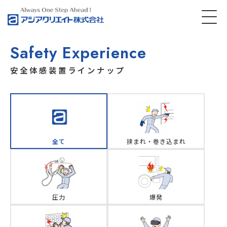
Safety Experience
安全体感装置ラインナップ
全て
挟まれ・巻き込まれ
圧力
爆発