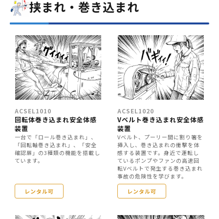
挟まれ・巻き込まれ
ACSEL1010
ACSEL1020
回転体巻き込まれ安全体感
Vベルト巻き込まれ安全体感
装置
装置
一台で「ロール巻き込まれ」、
Vベルト、プーリー間に割り箸を
「回転軸巻き込まれ」、「安全
挿入し、巻き込まれの衝撃を体
確認扉」の3種類の機能を搭載し
感する装置です。身近で運転し
ています。
ているポンプやファンの高速回
転Vベルトで発生する巻き込まれ
事故の危険性を学びます。
レンタル可
レンタル可