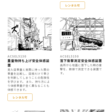
レンタル可
ACSEL5130
ACSEL5150
重量物持ち上げ安全体感装
落下衝撃測定安全体感装置
置
高所から地面に落下した時の衝
撃を、数値で測定できる装置で
見た目重量と実際に持った際の
す。
重量を比較し、目視だけで重さ
を判断してしまうことの危険性
を学びます。 また、持ち方によ
り体感重量が全く異なることも
体感できます。
レンタル可