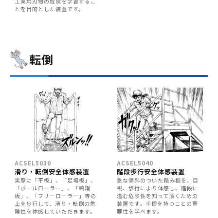
工業用刃物の危険を学習するこ
とを目的とした装置です。
転倒
ACSEL5030
ACSEL5040
滑り・転倒安全体感装置
階段歩行安全体感装置
実際に「平板」、「足場板」、
急な傾斜のついた踏み板を、目
「ボールローラー」、「縞鋼
視、歩行により体感し、階段に
板」、「フリーローラー」等の
潜む危険性を知って頂くための
上を歩行して、滑り・転倒の危
装置です。手摺を持つことの重
険性を体感していただきます。
要性を学べます。